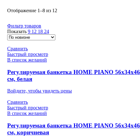
-5%
-5%
-5%
-5%
Отображение 1–8 из 12
Фильтр товаров
Показать
9
12
18
24
Сравнить
Быстрый просмотр
В список желаний
Регулируемая банкетка HOME PIANO 56х34х46
см, белая
Войдите, чтобы увидеть цены
Сравнить
Быстрый просмотр
В список желаний
Регулируемая банкетка HOME PIANO 56х34х46
см, коричневая