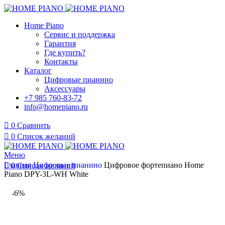
Home Piano
Сервис и поддержка
Гарантия
Где купить?
Контакты
Каталог
Цифровые пианино
Аксессуары
+7 985 760-83-72
info@homepiano.ru
0
Сравнить
0
Список желаний
Меню
Главная
Цифровые пианино
Цифровое фортепиано Home
0
Список желаний
Piano DPY-3L-WH White
-6%