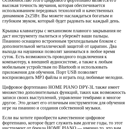
Особенностью этого цифрового фортепиано является его
высокая точность звучания, которая обеспечивается
использованием передовых технологий и качественных
динамиков 2х25Вт. Вы можете наслаждаться богатым и
глубоким звуком, который будет радовать вас каждый день.
Крышка клавиатуры с механизмом плавного закрывания не
даст инструменту пылиться и убережёт ваши пальцы.
Пианино оснащено встроенным трехпедальным блоком с
дополнительной металлической защитой от царапин. Два
выхода на наушники позволят заниматься в любое время
суток. Есть возможность проводного подключения к
компьютеру, к внешней аудиосистеме, а также к любым
мобильным устройствам по Bluetooth и использовать
приложения для обучения. Порт USB позволяет
воспроизводить MP3 файлы и играть под любимые мелодии.
Цифровое фортепиано HOME PIANO DPY-3L также имеет
множество дополнительных функций, таких как возможность
записи своих выступлений, управление тембрами и многое
другое. Это делает его отличным инструментом для обучения
игре на пианино и создания собственной музыки.
Если вы хотите приобрести качественное цифровое
фортепиано, которое будет служить вам долгие годы, то этот
инструмент от бренда HOME PIANO — именно то, что вам